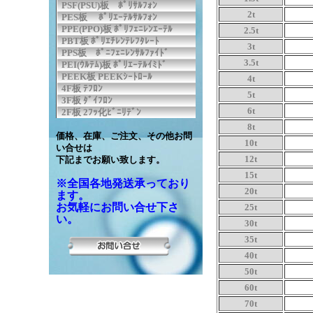
PSF(PSU)板 ﾎﾟﾘｻﾙﾌｫﾝ
2t
PES板 ﾎﾟﾘｴｰﾃﾙｻﾙﾌｫﾝ
PPE(PPO)板 ﾎﾟﾘﾌｪﾆﾚﾝｴｰﾃﾙ
2.5t
PBT板 ﾎﾟﾘｴﾁﾚﾝﾃﾚﾌﾀﾚｰﾄ
3t
PPS板 ﾎﾟﾆﾌｪﾆﾚﾝｻﾙﾌｧｲﾄﾞ
3.5t
PEI(ｳﾙﾃﾑ)板 ﾎﾟﾘｴｰﾃﾙｲﾐﾄﾞ
PEEK板 PEEKｼｰﾄﾛｰﾙ
4t
4F板 ﾃﾌﾛﾝ
5t
3F板 ﾀﾞｲﾌﾛﾝ
6t
2F板 2ﾌｯ化ﾋﾞﾆﾘﾃﾞﾝ
8t
価格、在庫、ご注文、その他お問
10t
い合せは
12t
下記までお願い致します。
15t
※全国各地発送承っており
20t
ます。
お気軽にお問い合せ下さ
25t
い。
30t
35t
40t
50t
60t
70t