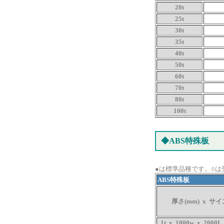
20t
25t
30t
35t
40t
50t
60t
70t
80t
100t
◆ABS特殊板
●は標準品種です。○は
ABS特殊板
厚さ(mm) x サイ
1t x 1000w x 2000L