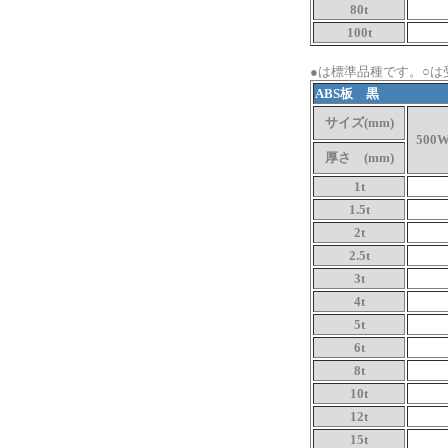
80t
100t
●は標準品種です。○は
ABS板 黒
サイズ(mm)
500W
厚さ (mm)
1t
1.5t
2t
2.5t
3t
4t
5t
6t
8t
10t
12t
15t