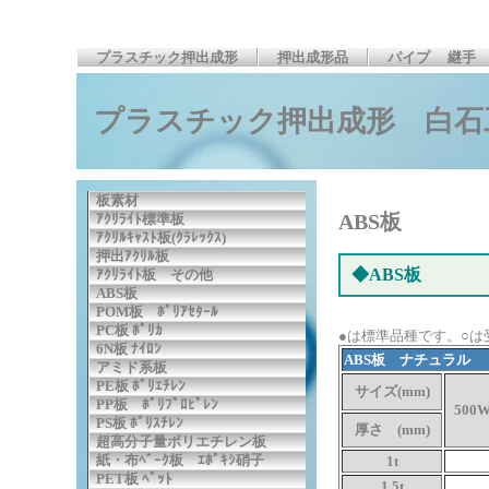
プラスチック押出成形
押出成形品
パイプ 　継手
プラスチック押出成形 白石
板素材
ABS板
ｱｸﾘﾗｲﾄ標準板
ｱｸﾘﾙｷｬｽﾄ板(ｸﾗﾚｯｸｽ)
押出ｱｸﾘﾙ板
◆ABS板
ｱｸﾘﾗｲﾄ板 その他
ABS板
POM板 ﾎﾟﾘｱｾﾀｰﾙ
PC板 ﾎﾟﾘｶ
●は標準品種です。○は
6N板 ﾅｲﾛﾝ
ABS板 ナチュラル
アミド系板
PE板 ﾎﾟﾘｴﾁﾚﾝ
サイズ(mm)
PP板 ﾎﾟﾘﾌﾟﾛﾋﾟﾚﾝ
500W
PS板 ﾎﾟﾘｽﾁﾚﾝ
厚さ (mm)
超高分子量ポリエチレン板
紙・布ﾍﾞｰｸ板 ｴﾎﾟｷｼ硝子
1t
PET板 ﾍﾟｯﾄ
1.5t