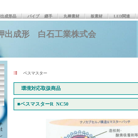
押出成形品
パイプ 　継手
丸棒素材
板素材
LED関連
押出成形 白石工業株式会
社
ベスマスター
環境対応取扱商品
■ベスマスターR NC50
チ
社
し