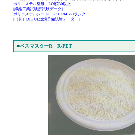
ポリエステル繊維 LOI値30以上
[繊維工業試験所試験データ]
ポリエステルシート0.37t UL94 V-0ランク
[（株）DJK UL燃焼予備試験データー]
■
ベスマスターR R-PET