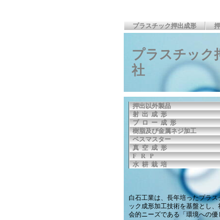
プラスチック押出成形
プラスチック
押出以外製品
射 出 成 形
ブ ロ ー 成 形
樹脂及び金属ネジ加工
ベスマスター
真 空 成 形
F R P
水 耕 栽 培
白石工業は、長年培ったプラス
ック成形加工技術を基盤とし、
会的ニーズである「環境への優