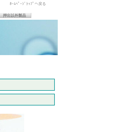
ﾎｰﾑﾍﾟｰｼﾞﾄｯﾌﾟへ戻る
押出以外製品