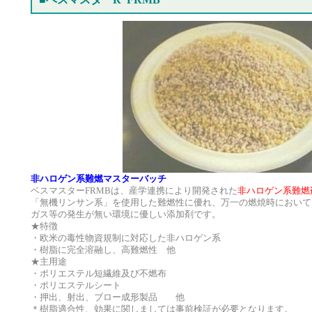
非ハロゲン系難燃マスターバッチ
ベスマスターFRMBは、産学連携により開発された
非ハロゲン系難燃
「無機リンサン系」を使用した難燃性に優れ、万一の燃焼時において
ガス等の発生が無い環境に優しい添加剤です。
★特徴
・欧米の毒性物資規制に対応した非ハロゲン系
・樹脂に完全溶融し、高難燃性 他
★主用途
・ポリエステル短繊維及び不燃布
・ポリエステルシート
・押出、射出、ブロー成形製品 他
＊樹脂適合性、効果に関しましては事前検証が必要となります。