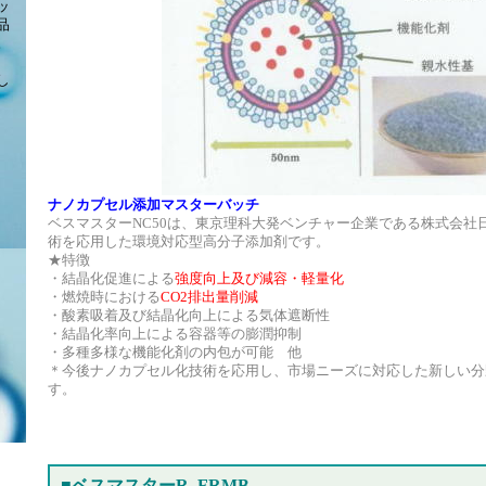
ッ
品
。
し
ナノカプセル添加マスターバッチ
ベスマスターNC50は、東京理科大発ベンチャー企業である株式会社
術を応用した環境対応型高分子添加剤です。
★特徴
・結晶化促進による
強度向上及び減容・軽量化
・燃焼時における
CO2排出量削減
・酸素吸着及び結晶化向上による気体遮断性
・結晶化率向上による容器等の膨潤抑制
・多種多様な機能化剤の内包が可能 他
＊今後ナノカプセル化技術を応用し、市場ニーズに対応した新しい分
す。
■ベスマスターR FRMB