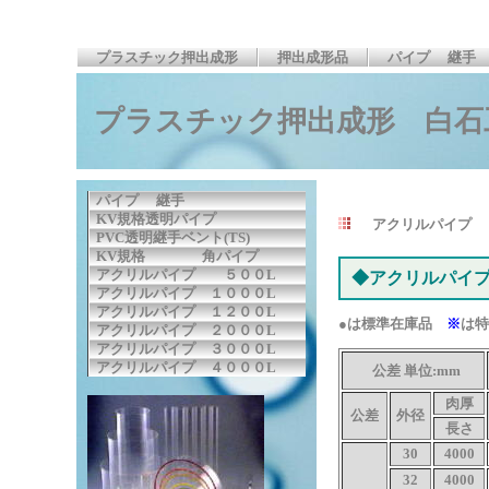
プラスチック押出成形
押出成形品
パイプ 　継手
プラスチック押出成形 白石
パイプ 継手
KV規格透明パイプ
アクリルパイプ 
PVC透明継手ベント(TS)
KV規格 角パイプ
アクリルパイプ ５００L
◆アクリルパイプ
アクリルパイプ １０００L
アクリルパイプ １２００L
●は標準在庫品
※
は特
アクリルパイプ ２０００L
アクリルパイプ ３０００L
アクリルパイプ ４０００L
公差 単位:mm
肉厚
公差
外径
長さ
30
4000
32
4000